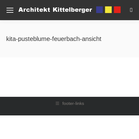
Sea
kita-pusteblume-feuerbach-ansicht
footer-links