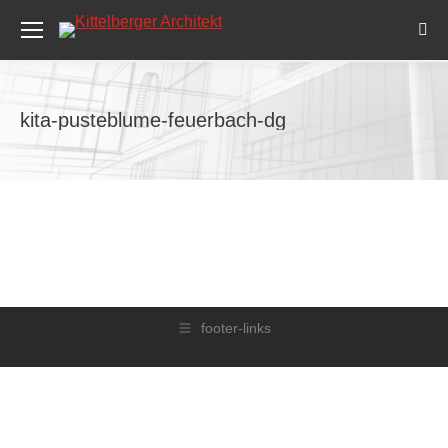
Sea
kita-pusteblume-feuerbach-dg
footer-links