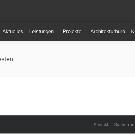
Startseite
Aktuelles
Leistungen
Aktuelles
Leistungen
Projekte
Architekturbüro
K
esten
Kontakt
Bauherren