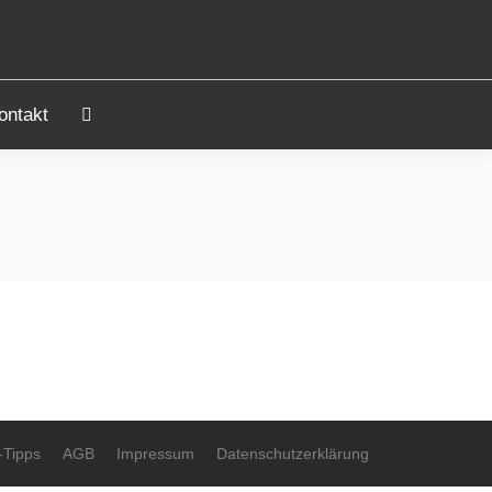
Projekte
Architekturbüro
Kontakt
Search:
ontakt
Search:
-Tipps
AGB
Impressum
Datenschutzerklärung