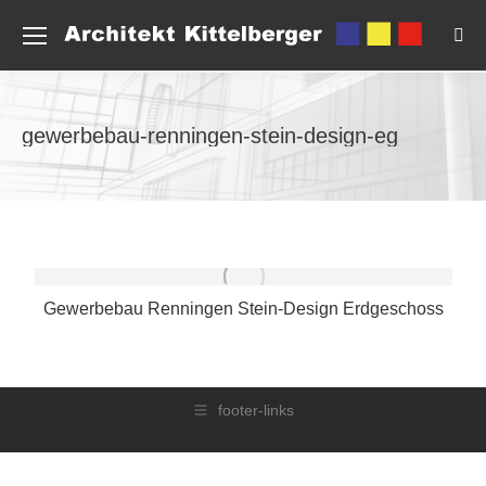
Sea
gewerbebau-renningen-stein-design-eg
Gewerbebau Renningen Stein-Design Erdgeschoss
footer-links