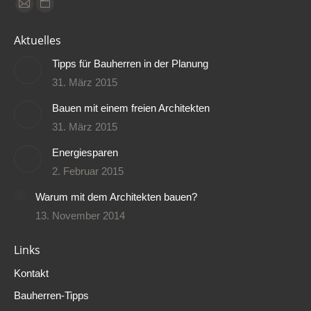
Finden Sie uns auf:
E-
Website
Mail
page
Aktuelles
page
opens
Tipps für Bauherren in der Planung
opens
in
31. März 2015
in
new
new
window
Bauen mit einem freien Architekten
window
31. März 2015
Energiesparen
2. Februar 2015
Warum mit dem Architekten bauen?
13. November 2014
Links
Kontakt
Bauherren-Tipps