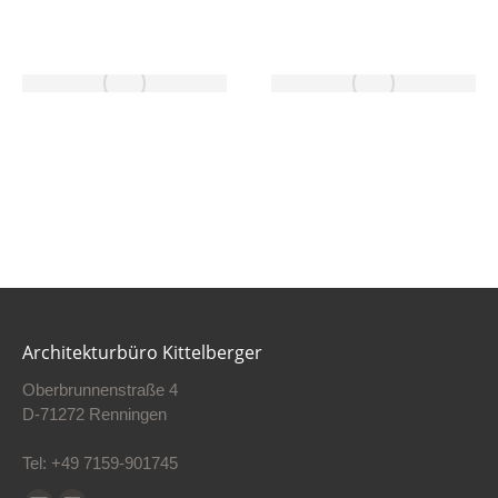
Architekturbüro Kittelberger
Oberbrunnenstraße 4
D-71272 Renningen
Tel: +49 7159-901745